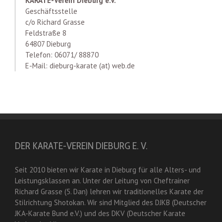
KARATE-Verein Dieburg e.V.
Geschäftsstelle
c/o Richard Grasse
Feldstraße 8
64807 Dieburg
Telefon: 06071/ 88870
E-Mail: dieburg-karate (at) web.de
DER KARATE-VEREIN DIEBURG E. V.
Seit 2010 bieten wir Karate in Dieburg für alle Alters- und
Leistungsklassen an. Unter der Leitung von Cheftrainer
Richard Grasse (5. Dan) lehren wir traditionelles Karate der
Stilrichtung Shotokan. Wir sind Mitglied des DJKB (Deutscher
JKA-Karate Bund e.V.) und des DKV (Deutscher Karate