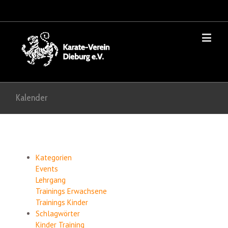
Kalender
Kategorien
Events
Lehrgang
Trainings Erwachsene
Trainings Kinder
Schlagwörter
Kinder
Training