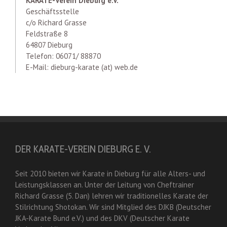
KARATE-Verein Dieburg e.V.
Geschäftsstelle
c/o Richard Grasse
Feldstraße 8
64807 Dieburg
Telefon: 06071/ 88870
E-Mail: dieburg-karate (at) web.de
DER KARATE-VEREIN DIEBURG E. V.
Seit 2010 bieten wir Karate in Dieburg für alle Alters- und
Leistungsklassen an. Unter der Leitung von Cheftrainer
Richard Grasse (5. Dan) lehren wir traditionelles Karate der
Stilrichtung Shotokan. Wir sind Mitglied des DJKB (Deutscher
JKA-Karate Bund e.V.) und des DKV (Deutscher Karate