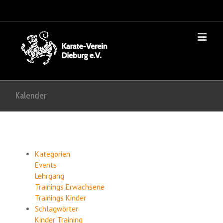
Kalender
Kategorien
Events
Lehrgang
Trainings Erwachsene
Trainings Kinder
Schlagwörter
Kinder
Training