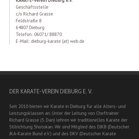
KARATE-Verein Dieburg e.V.
Geschäftsstelle
c/o Richard Grasse
Feldstraße 8
64807 Dieburg
Telefon: 06071/ 88870
E-Mail: dieburg-karate (at) web.de
DER KARATE-VEREIN DIEBURG E. V.
Seit 2010 bieten wir Karate in Dieburg für alle Alters- und
Leistungsklassen an. Unter der Leitung von Cheftrainer
Richard Grasse (5. Dan) lehren wir traditionelles Karate der
Stilrichtung Shotokan. Wir sind Mitglied des DJKB (Deutscher
JKA-Karate Bund e.V.) und des DKV (Deutscher Karate