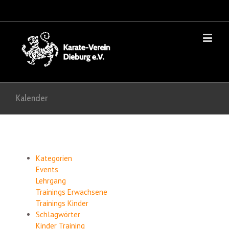
Kalender
Kategorien
Events
Lehrgang
Trainings Erwachsene
Trainings Kinder
Schlagwörter
Kinder
Training