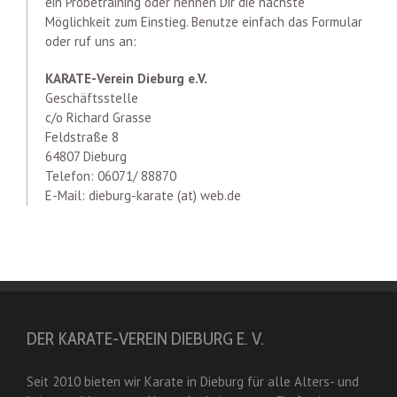
ein Probetraining oder nennen Dir die nächste
Möglichkeit zum Einstieg. Benutze einfach das Formular
oder ruf uns an:
KARATE-Verein Dieburg e.V.
Geschäftsstelle
c/o Richard Grasse
Feldstraße 8
64807 Dieburg
Telefon: 06071/ 88870
E-Mail: dieburg-karate (at) web.de
DER KARATE-VEREIN DIEBURG E. V.
Seit 2010 bieten wir Karate in Dieburg für alle Alters- und