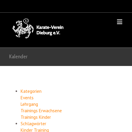
Kalender
Kategorien
Events
Lehrgang
Trainings Erwachsene
Trainings Kinder
Schlagwörter
Kinder
Training