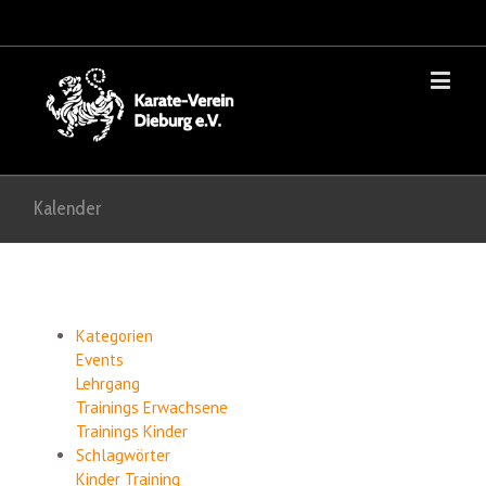
Kalender
Kategorien
Events
Lehrgang
Trainings Erwachsene
Trainings Kinder
Schlagwörter
Kinder
Training