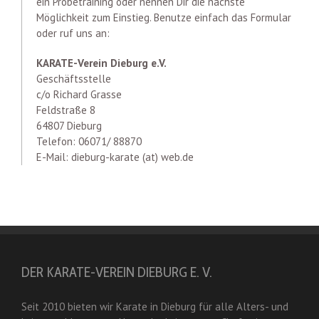
ein Probetraining oder nennen Dir die nächste
Möglichkeit zum Einstieg. Benutze einfach das Formular
oder ruf uns an:
KARATE-Verein Dieburg e.V.
Geschäftsstelle
c/o Richard Grasse
Feldstraße 8
64807 Dieburg
Telefon: 06071/ 88870
E-Mail: dieburg-karate (at) web.de
DER KARATE-VEREIN DIEBURG E. V.
Seit 2010 bieten wir Karate in Dieburg für alle Alters- und