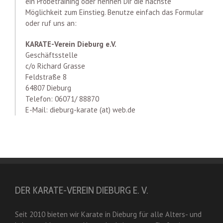
ein Probetraining oder nennen Dir die nächste
Möglichkeit zum Einstieg. Benutze einfach das Formular
oder ruf uns an:
KARATE-Verein Dieburg e.V.
Geschäftsstelle
c/o Richard Grasse
Feldstraße 8
64807 Dieburg
Telefon: 06071/ 88870
E-Mail: dieburg-karate (at) web.de
DER KARATE-VEREIN DIEBURG E. V.
Seit 2010 bieten wir Karate in Dieburg für alle Alters- und