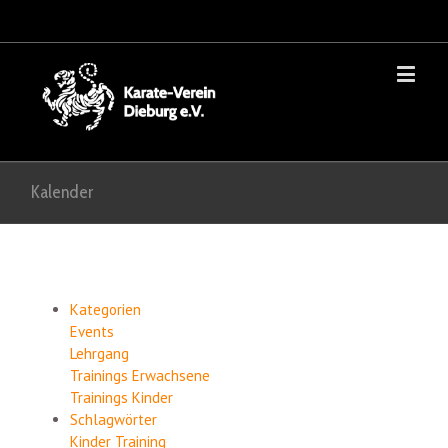
Kalender
Kategorien
Events
Lehrgang
Trainings Erwachsene
Trainings Kinder
Schlagwörter
Kinder
Training