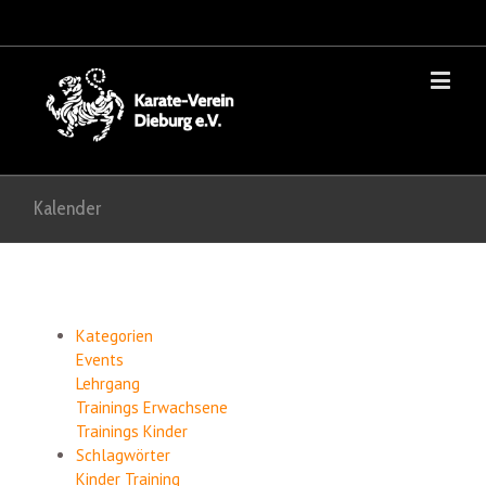
Kalender
Kategorien
Events
Lehrgang
Trainings Erwachsene
Trainings Kinder
Schlagwörter
Kinder
Training