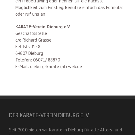
ein Probetraining oder nennen Dir die nächste
Möglichkeit zum Einstieg. Benutze einfach das Formular
oder ruf uns an:
KARATE-Verein Dieburg e.V.
Geschäftsstelle
c/o Richard Grasse
Feldstraße 8
64807 Dieburg
Telefon: 06071/ 88870
E-Mail: dieburg-karate (at) web.de
DER KARATE-VEREIN DIEBURG E. V.
Seit 2010 bieten wir Karate in Dieburg für alle Alters- und