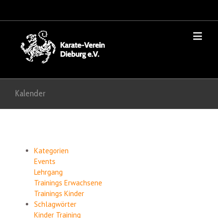
Kalender
Kategorien
Events
Lehrgang
Trainings Erwachsene
Trainings Kinder
Schlagwörter
Kinder
Training