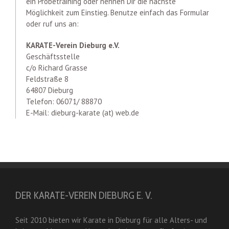
ein Probetraining oder nennen Dir die nächste
Möglichkeit zum Einstieg. Benutze einfach das Formular
oder ruf uns an:
KARATE-Verein Dieburg e.V.
Geschäftsstelle
c/o Richard Grasse
Feldstraße 8
64807 Dieburg
Telefon: 06071/ 88870
E-Mail: dieburg-karate (at) web.de
DER KARATE-VEREIN DIEBURG E. V.
Seit 2010 bieten wir Karate in Dieburg für alle Alters- und