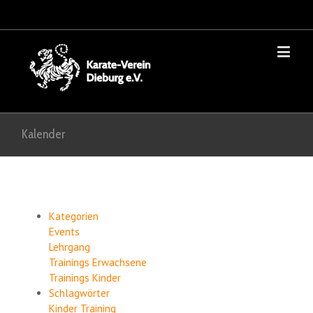
Kalender
Kategorien
Events
Lehrgang
Trainings Erwachsene
Trainings Kinder
Schlagwörter
Kinder
Training