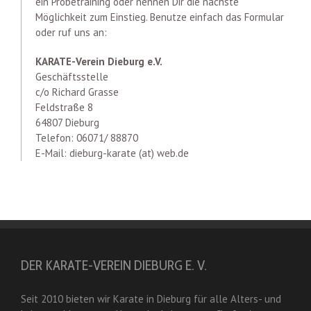
ein Probetraining oder nennen Dir die nächste
Möglichkeit zum Einstieg. Benutze einfach das Formular
oder ruf uns an:
KARATE-Verein Dieburg e.V.
Geschäftsstelle
c/o Richard Grasse
Feldstraße 8
64807 Dieburg
Telefon: 06071/ 88870
E-Mail: dieburg-karate (at) web.de
DER KARATE-VEREIN DIEBURG E. V.
Seit 2010 bieten wir Karate in Dieburg für alle Alters- und