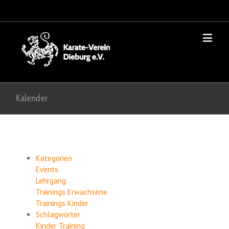
Kalender
Kategorien
Events
Lehrgang
Trainings Erwachsene
Trainings Kinder
Schlagwörter
Kinder
Training