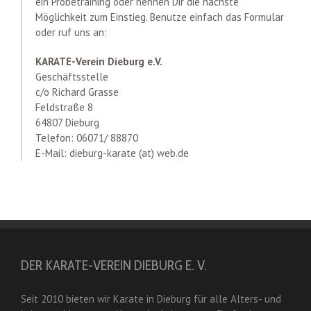
ein Probetraining oder nennen Dir die nächste
Möglichkeit zum Einstieg. Benutze einfach das Formular
oder ruf uns an:
KARATE-Verein Dieburg e.V.
Geschäftsstelle
c/o Richard Grasse
Feldstraße 8
64807 Dieburg
Telefon: 06071/ 88870
E-Mail: dieburg-karate (at) web.de
DER KARATE-VEREIN DIEBURG E. V.
Seit 2010 bieten wir Karate in Dieburg für alle Alters- und