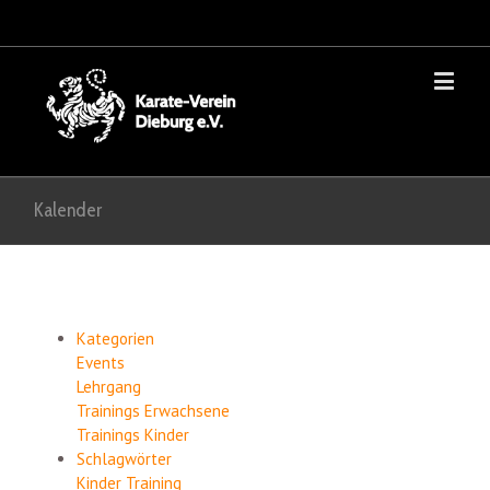
Kalender
Kategorien
Events
Lehrgang
Trainings Erwachsene
Trainings Kinder
Schlagwörter
Kinder
Training