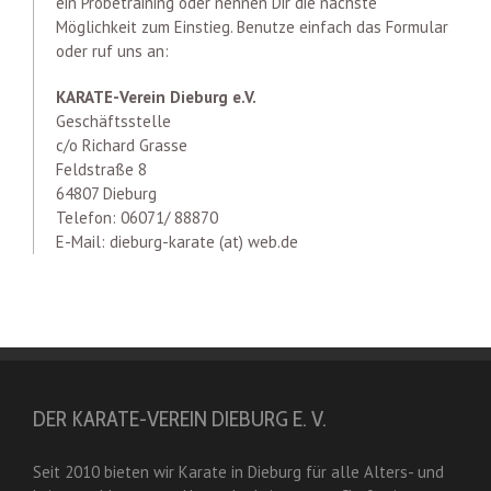
ein Probetraining oder nennen Dir die nächste
Möglichkeit zum Einstieg. Benutze einfach das Formular
oder ruf uns an:
KARATE-Verein Dieburg e.V.
Geschäftsstelle
c/o Richard Grasse
Feldstraße 8
64807 Dieburg
Telefon: 06071/ 88870
E-Mail: dieburg-karate (at) web.de
DER KARATE-VEREIN DIEBURG E. V.
Seit 2010 bieten wir Karate in Dieburg für alle Alters- und