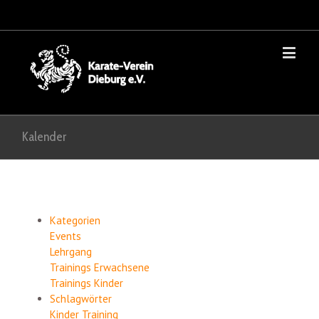
Kalender
Kategorien
Events
Lehrgang
Trainings Erwachsene
Trainings Kinder
Schlagwörter
Kinder
Training