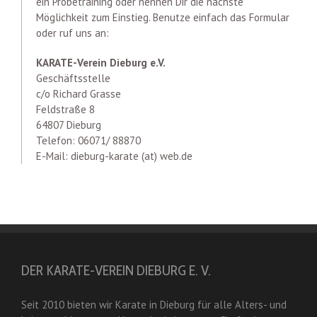
ein Probetraining oder nennen Dir die nächste
Möglichkeit zum Einstieg. Benutze einfach das Formular
oder ruf uns an:
KARATE-Verein Dieburg e.V.
Geschäftsstelle
c/o Richard Grasse
Feldstraße 8
64807 Dieburg
Telefon: 06071/ 88870
E-Mail: dieburg-karate (at) web.de
DER KARATE-VEREIN DIEBURG E. V.
Seit 2010 bieten wir Karate in Dieburg für alle Alters- und