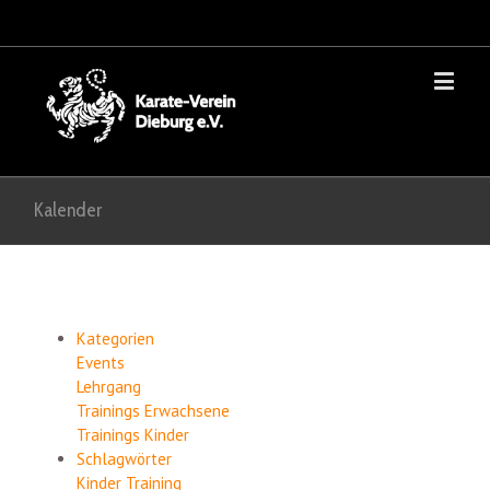
Kalender
Kategorien
Events
Lehrgang
Trainings Erwachsene
Trainings Kinder
Schlagwörter
Kinder
Training