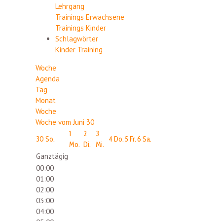
Lehrgang
Trainings Erwachsene
Trainings Kinder
Schlagwörter
Kinder
Training
Woche
Agenda
Tag
Monat
Woche
Woche vom Juni 30
1
2
3
30
So.
4
Do.
5
Fr.
6
Sa.
Mo.
Di.
Mi.
Ganztägig
00:00
01:00
02:00
03:00
04:00