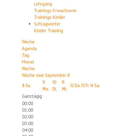
Lehrgang
Trainings Erwachsene
Trainings Kinder
Schlagwörter
Kinder
Training
Woche
Agenda
Tag
Monat
Woche
Woche vom September 8
9
10
11
8
So.
12
Do.
13
Fr.
14
Sa.
Mo.
Di.
Mi.
Ganztägig
00:00
01:00
02:00
03:00
04:00