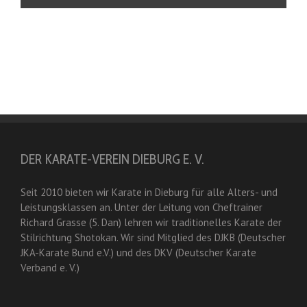
DER KARATE-VEREIN DIEBURG E. V.
Seit 2010 bieten wir Karate in Dieburg für alle Alters- und
Leistungsklassen an. Unter der Leitung von Cheftrainer
Richard Grasse (5. Dan) lehren wir traditionelles Karate der
Stilrichtung Shotokan. Wir sind Mitglied des DJKB (Deutscher
JKA-Karate Bund e.V.) und des DKV (Deutscher Karate
Verband e. V.)