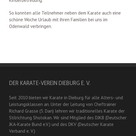
Kinderbetreuung.
So konnten alle Teilnehmer neben dem Karate auch eine
schöne Woche Urlaub mit ihren Familien bei uns im
Odenwald verbringen.
DER KARATE-VEREIN DIEBURG E. V.
Seit 2010 bieten wir Karate in Dieburg für alle Alters- und
Leistungsklassen an. Unter der Leitung von Cheftrainer
Richard Grasse (5. Dan) lehren wir traditionelles Karate der
Stilrichtung Shotokan. Wir sind Mitglied des DJKB (Deutscher
JKA-Karate Bund e.V.) und des DKV (Deutscher Karate
Verband e. V.)