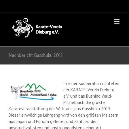
Nachbericht Gasshuku 2013
In einer Kooperation richteten
der KARATE-Verein Dieburg
e.V. und das Bushido Wald-
Michelbach die größte
Karateveranstaltung der Welt aus, das Gasshuku 2013.
Dieser einwöchige Lehrgang wird von den größten Meistern
aus Japan und Europa geleitet und zählt zu den
anspruchvollsten und anstrengendsten seiner Art.