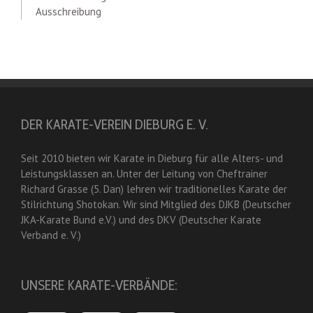
Ausschreibung
DER KARATE-VEREIN DIEBURG E. V.
Seit 2010 bieten wir Karate in Dieburg für alle Alters- und
Leistungsklassen an. Unter der Leitung von Cheftrainer
Richard Grasse (5. Dan) lehren wir traditionelles Karate der
Stilrichtung Shotokan. Wir sind Mitglied des DJKB (Deutscher
JKA-Karate Bund e.V.) und des DKV (Deutscher Karate
Verband e. V.)
UNSERE KARATE-VERBÄNDE: