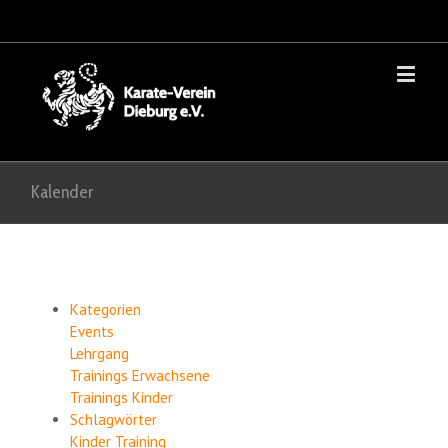
Kalender
Kategorien
Events
Lehrgang
Trainings Erwachsene
Trainings Kinder
Schlagwörter
Kinder
Training