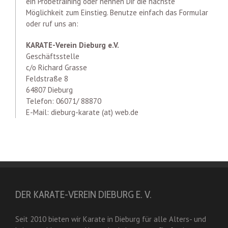
ein Probetraining oder nennen Dir die nächste
Möglichkeit zum Einstieg. Benutze einfach das Formular
oder ruf uns an:
KARATE-Verein Dieburg e.V.
Geschäftsstelle
c/o Richard Grasse
Feldstraße 8
64807 Dieburg
Telefon: 06071/ 88870
E-Mail: dieburg-karate (at) web.de
DER KARATE-VEREIN DIEBURG E. V.
Seit 2010 bieten wir Karate in Dieburg für alle Alters- und