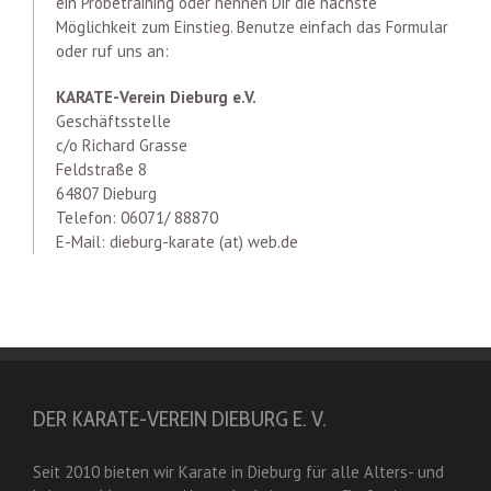
ein Probetraining oder nennen Dir die nächste
Möglichkeit zum Einstieg. Benutze einfach das Formular
oder ruf uns an:
KARATE-Verein Dieburg e.V.
Geschäftsstelle
c/o Richard Grasse
Feldstraße 8
64807 Dieburg
Telefon: 06071/ 88870
E-Mail: dieburg-karate (at) web.de
DER KARATE-VEREIN DIEBURG E. V.
Seit 2010 bieten wir Karate in Dieburg für alle Alters- und