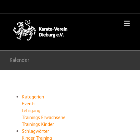
Kalender
Kategorien
Events
Lehrgang
Trainings Erwachsene
Trainings Kinder
Schlagwörter
Kinder
Training