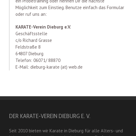
ein Probetraining oder nennen Dir die nächste
Möglichkeit zum Einstieg. Benutze einfach das Formular
oder ruf uns an:
KARATE-Verein Dieburg e.V.
Geschäftsstelle
c/o Richard Grasse
Feldstraße 8
64807 Dieburg
Telefon: 06071/ 88870
E-Mail: dieburg-karate (at) web.de
DER KARATE-VEREIN DIEBURG E. V.
Seit 2010 bieten wir Karate in Dieburg für alle Alters- und