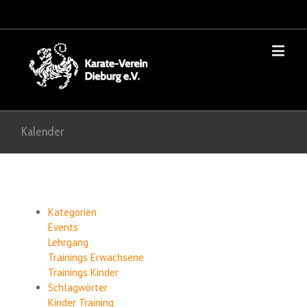
Kalender
Kategorien
Events
Lehrgang
Trainings Erwachsene
Trainings Kinder
Schlagwörter
Kinder
Training