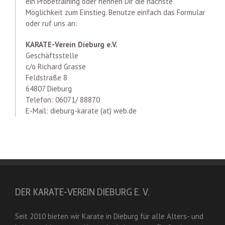
ein Probetraining oder nennen Dir die nächste
Möglichkeit zum Einstieg. Benutze einfach das Formular
oder ruf uns an:
KARATE-Verein Dieburg e.V.
Geschäftsstelle
c/o Richard Grasse
Feldstraße 8
64807 Dieburg
Telefon: 06071/ 88870
E-Mail: dieburg-karate (at) web.de
DER KARATE-VEREIN DIEBURG E. V.
Seit 2010 bieten wir Karate in Dieburg für alle Alters- und