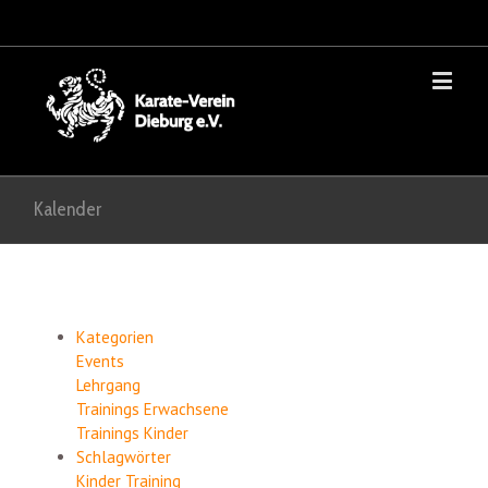
Kalender
Kategorien
Events
Lehrgang
Trainings Erwachsene
Trainings Kinder
Schlagwörter
Kinder
Training