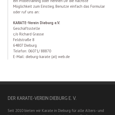
ein Probetraining oder nennen Dir die nächste
Möglichkeit zum Einstieg. Benutze einfach das Formular
oder ruf uns an:
KARATE-Verein Dieburg e.V.
Geschäftsstelle
c/o Richard Grasse
Feldstraße 8
64807 Dieburg
Telefon: 06071/ 88870
E-Mail: dieburg-karate (at) web.de
DER KARATE-VEREIN DIEBURG E. V.
Seit 2010 bieten wir Karate in Dieburg für alle Alters- und