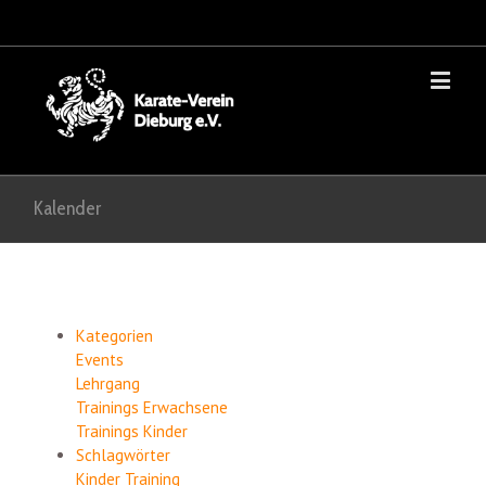
Kalender
Kategorien
Events
Lehrgang
Trainings Erwachsene
Trainings Kinder
Schlagwörter
Kinder
Training