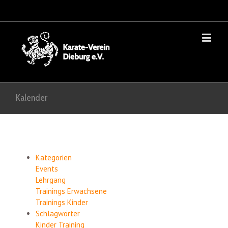
Kalender
Kategorien
Events
Lehrgang
Trainings Erwachsene
Trainings Kinder
Schlagwörter
Kinder
Training