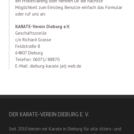
ein Probetraining oder nennen Dir die nächste
Möglichkeit zum Einstieg. Benutze einfach das Formular
oder ruf uns an:
KARATE-Verein Dieburg e.V.
Geschäftsstelle
c/o Richard Grasse
Feldstraße 8
64807 Dieburg
Telefon: 06071/ 88870
E-Mail: dieburg-karate (at) web.de
DER KARATE-VEREIN DIEBURG E. V.
Seit 2010 bieten wir Karate in Dieburg für alle Alters- und