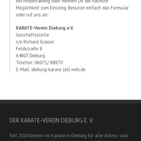
ein Probetraining oder nennen Dir die nächste
Möglichkeit zum Einstieg. Benutze einfach das Formular
oder ruf uns an:
KARATE-Verein Dieburg e.V.
Geschäftsstelle
c/o Richard Grasse
Feldstraße 8
64807 Dieburg
Telefon: 06071/ 88870
E-Mail: dieburg-karate (at) web.de
DER KARATE-VEREIN DIEBURG E. V.
Seit 2010 bieten wir Karate in Dieburg für alle Alters- und