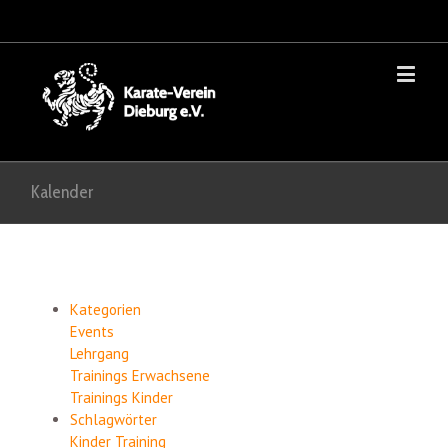
Kalender
Kategorien
Events
Lehrgang
Trainings Erwachsene
Trainings Kinder
Schlagwörter
Kinder
Training