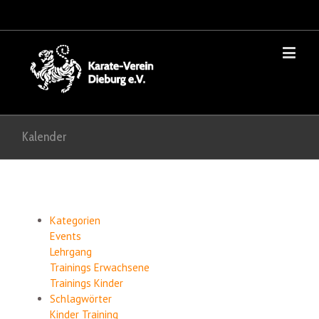
Kalender
Kategorien
Events
Lehrgang
Trainings Erwachsene
Trainings Kinder
Schlagwörter
Kinder
Training