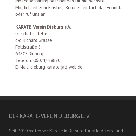
ein Probetraining oder nennen Dir die nächste
Möglichkeit zum Einstieg. Benutze einfach das Formular
oder ruf uns an:
KARATE-Verein Dieburg e.V.
Geschäftsstelle
c/o Richard Grasse
Feldstraße 8
64807 Dieburg
Telefon: 06071/ 88870
E-Mail: dieburg-karate (at) web.de
DER KARATE-VEREIN DIEBURG E. V.
Seit 2010 bieten wir Karate in Dieburg für alle Alters- und