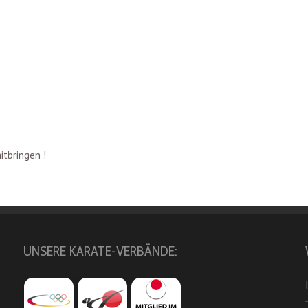
itbringen !
UNSERE KARATE-VERBÄNDE: