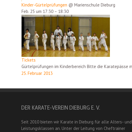
Kinder-Gürtelprüfungen
@ Marienschule Dieburg
Feb. 25 um 17:30 – 18:30
Tickets
Gürtelprüfungen im Kinderbereich Bitte die Karatepässe m
25. Februar 2013
DER KARATE-VEREIN DIEBURG E. V.
Seit 2010 bieten wir Karate in Dieburg für alle Alters- und
Leistungsklassen an. Unter der Leitung von Cheftrainer