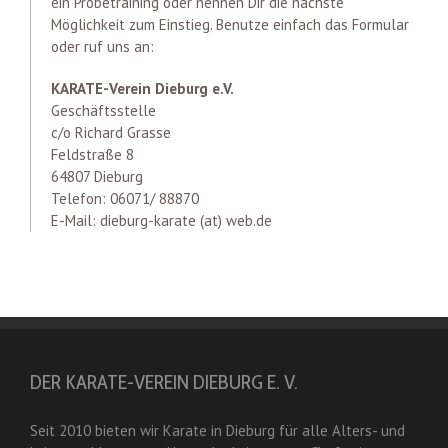
ein Probetraining oder nennen Dir die nächste
Möglichkeit zum Einstieg. Benutze einfach das Formular
oder ruf uns an:
KARATE-Verein Dieburg e.V.
Geschäftsstelle
c/o Richard Grasse
Feldstraße 8
64807 Dieburg
Telefon: 06071/ 88870
E-Mail: dieburg-karate (at) web.de
DER KARATE-VEREIN DIEBURG E. V.
Seit 2010 bieten wir Karate in Dieburg für alle Alters- und