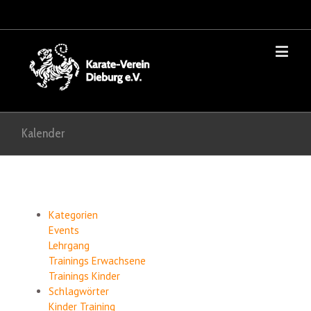
Kalender
Kategorien
Events
Lehrgang
Trainings Erwachsene
Trainings Kinder
Schlagwörter
Kinder
Training