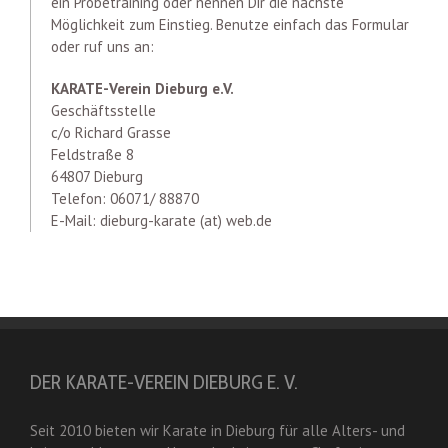
ein Probetraining oder nennen Dir die nächste
Möglichkeit zum Einstieg. Benutze einfach das Formular
oder ruf uns an:
KARATE-Verein Dieburg e.V.
Geschäftsstelle
c/o Richard Grasse
Feldstraße 8
64807 Dieburg
Telefon: 06071/ 88870
E-Mail: dieburg-karate (at) web.de
DER KARATE-VEREIN DIEBURG E. V.
Seit 2010 bieten wir Karate in Dieburg für alle Alters- und