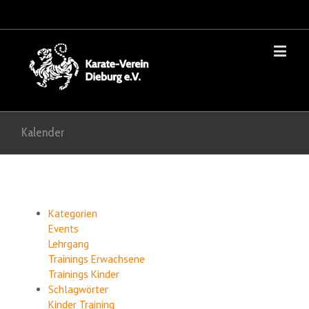
Kalender
Kategorien
Events
Lehrgang
Trainings Erwachsene
Trainings Kinder
Schlagwörter
Kinder
Training