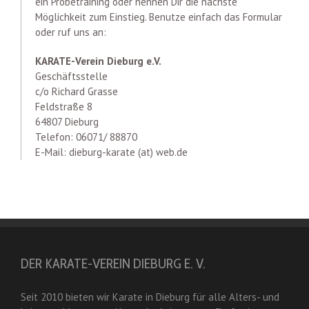
ein Probetraining oder nennen Dir die nächste
Möglichkeit zum Einstieg. Benutze einfach das Formular
oder ruf uns an:
KARATE-Verein Dieburg e.V.
Geschäftsstelle
c/o Richard Grasse
Feldstraße 8
64807 Dieburg
Telefon: 06071/ 88870
E-Mail: dieburg-karate (at) web.de
DER KARATE-VEREIN DIEBURG E. V.
Seit 2010 bieten wir Karate in Dieburg für alle Alters- und