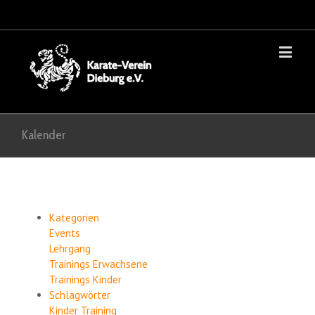
Kalender
Kategorien
Events
Lehrgang
Trainings Erwachsene
Trainings Kinder
Schlagwörter
Kinder
Training