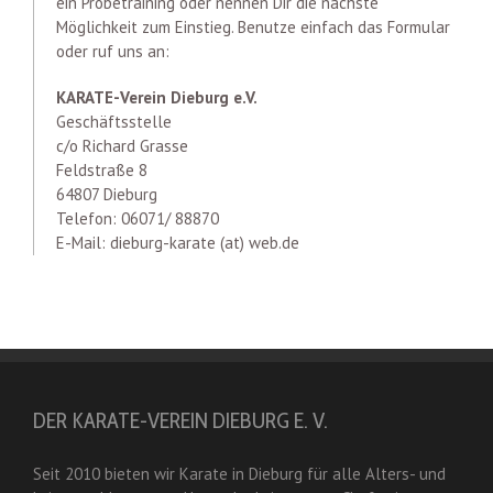
ein Probetraining oder nennen Dir die nächste
Möglichkeit zum Einstieg. Benutze einfach das Formular
oder ruf uns an:
KARATE-Verein Dieburg e.V.
Geschäftsstelle
c/o Richard Grasse
Feldstraße 8
64807 Dieburg
Telefon: 06071/ 88870
E-Mail: dieburg-karate (at) web.de
DER KARATE-VEREIN DIEBURG E. V.
Seit 2010 bieten wir Karate in Dieburg für alle Alters- und