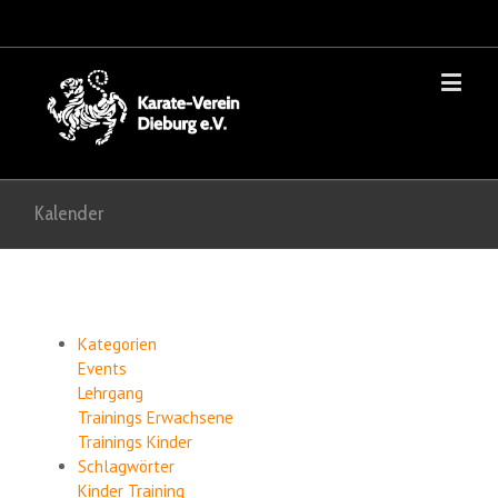
Kalender
Kategorien
Events
Lehrgang
Trainings Erwachsene
Trainings Kinder
Schlagwörter
Kinder
Training