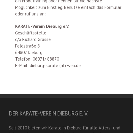
ein Probetraining oder nennen Dir die nächste
Möglichkeit zum Einstieg. Benutze einfach das Formular
oder ruf uns an:
KARATE-Verein Dieburg e.V.
Geschäftsstelle
c/o Richard Grasse
Feldstraße 8
64807 Dieburg
Telefon: 06071/ 88870
E-Mail: dieburg-karate (at) web.de
DER KARATE-VEREIN DIEBURG E. V.
Seit 2010 bieten wir Karate in Dieburg für alle Alters- und