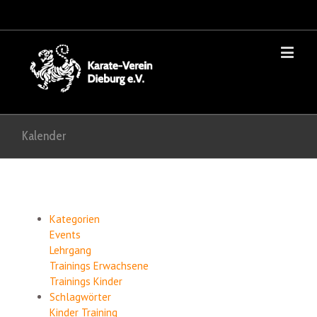
Kalender
Kategorien
Events
Lehrgang
Trainings Erwachsene
Trainings Kinder
Schlagwörter
Kinder
Training