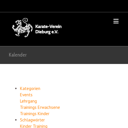
Kalender
Kategorien
Events
Lehrgang
Trainings Erwachsene
Trainings Kinder
Schlagwörter
Kinder
Training