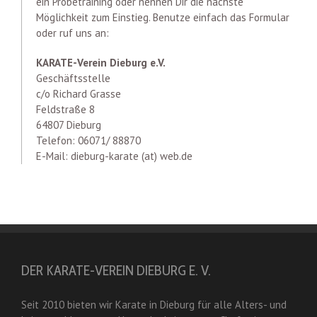
ein Probetraining oder nennen Dir die nächste
Möglichkeit zum Einstieg. Benutze einfach das Formular
oder ruf uns an:
KARATE-Verein Dieburg e.V.
Geschäftsstelle
c/o Richard Grasse
Feldstraße 8
64807 Dieburg
Telefon: 06071/ 88870
E-Mail: dieburg-karate (at) web.de
DER KARATE-VEREIN DIEBURG E. V.
Seit 2010 bieten wir Karate in Dieburg für alle Alters- und