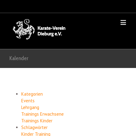
Kalender
Kategorien
Events
Lehrgang
Trainings Erwachsene
Trainings Kinder
Schlagwörter
Kinder
Training