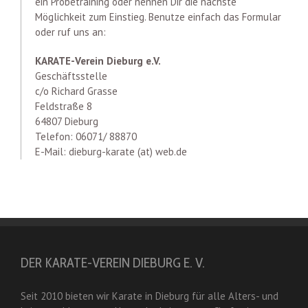
ein Probetraining oder nennen Dir die nächste
Möglichkeit zum Einstieg. Benutze einfach das Formular
oder ruf uns an:
KARATE-Verein Dieburg e.V.
Geschäftsstelle
c/o Richard Grasse
Feldstraße 8
64807 Dieburg
Telefon: 06071/ 88870
E-Mail: dieburg-karate (at) web.de
DER KARATE-VEREIN DIEBURG E. V.
Seit 2010 bieten wir Karate in Dieburg für alle Alters- und