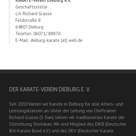
KARATE-Verein Dieburg e.V.
Geschäftsstelle
c/o Richard Grasse
Feldstraße 8
64807 Dieburg
Telefon: 06071/ 88870
E-Mail: dieburg-karate (at) web.de
DER KARATE-VEREIN DIEBURG E. V.
Seit 2010 bieten wir Karate in Dieburg für alle Alters- und
Leistungsklassen an. Unter der Leitung von Cheftrainer
Richard Grasse (5. Dan) lehren wir traditionelles Karate der
Stilrichtung Shotokan. Wir sind Mitglied des DJKB (Deutscher
JKA-Karate Bund e.V.) und des DKV (Deutscher Karate