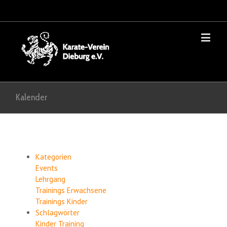
Kalender
Kategorien
Events
Lehrgang
Trainings Erwachsene
Trainings Kinder
Schlagwörter
Kinder
Training