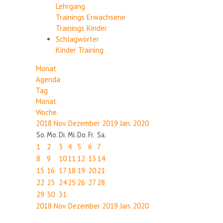
Lehrgang
Trainings Erwachsene
Trainings Kinder
Schlagwörter
Kinder
Training
Monat
Agenda
Tag
Monat
Woche
2018
Nov.
Dezember 2019
Jan.
2020
So.
Mo.
Di.
Mi.
Do.
Fr.
Sa.
1
2
3
4
5
6
7
8
9
10
11
12
13
14
15
16
17
18
19
20
21
22
23
24
25
26
27
28
29
30
31
2018
Nov.
Dezember 2019
Jan.
2020