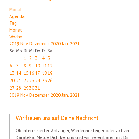
Monat
Agenda
Tag
Monat
Woche
2019
Nov.
Dezember 2020
Jan.
2021
So.
Mo.
Di.
Mi.
Do.
Fr.
Sa.
1
2
3
4
5
6
7
8
9
10
11
12
13
14
15
16
17
18
19
20
21
22
23
24
25
26
27
28
29
30
31
2019
Nov.
Dezember 2020
Jan.
2021
Wir freuen uns auf Deine Nachricht
Ob interessierter Anfänger, Wiedereinsteiger oder aktiver
Karateka: Melde Dich bei uns und wir vereinbaren mit Dir