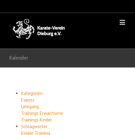
Kalender
Kategorien
Events
Lehrgang
Trainings Erwachsene
Trainings Kinder
Schlagwörter
Kinder
Training