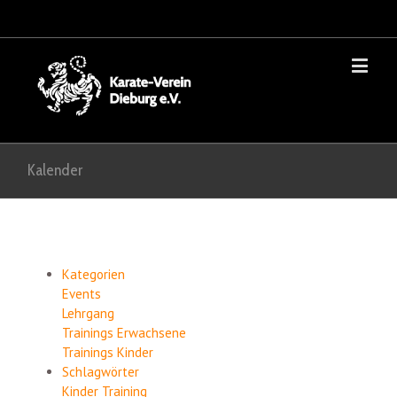
Kalender
Kategorien
Events
Lehrgang
Trainings Erwachsene
Trainings Kinder
Schlagwörter
Kinder
Training