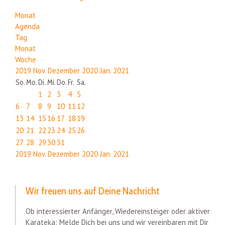
Monat
Agenda
Tag
Monat
Woche
2019
Nov.
Dezember 2020
Jan.
2021
So.
Mo.
Di.
Mi.
Do.
Fr.
Sa.
1
2
3
4
5
6
7
8
9
10
11
12
13
14
15
16
17
18
19
20
21
22
23
24
25
26
27
28
29
30
31
2019
Nov.
Dezember 2020
Jan.
2021
Wir freuen uns auf Deine Nachricht
Ob interessierter Anfänger, Wiedereinsteiger oder aktiver
Karateka: Melde Dich bei uns und wir vereinbaren mit Dir