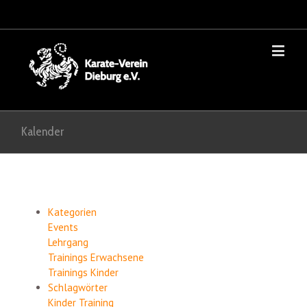
Kalender
Kategorien
Events
Lehrgang
Trainings Erwachsene
Trainings Kinder
Schlagwörter
Kinder
Training