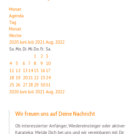
Monat
Agenda
Tag
Monat
Woche
2020
Juni
Juli 2021
Aug.
2022
So.
Mo.
Di.
Mi.
Do.
Fr.
Sa.
1
2
3
4
5
6
7
8
9
10
11
12
13
14
15
16
17
18
19
20
21
22
23
24
25
26
27
28
29
30
31
2020
Juni
Juli 2021
Aug.
2022
Wir freuen uns auf Deine Nachricht
Ob interessierter Anfänger, Wiedereinsteiger oder aktiver
Karateka: Melde Dich bei uns und wir vereinbaren mit Dir