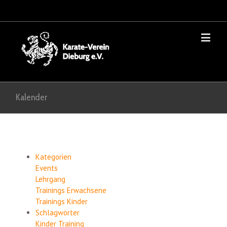
Kalender
Kategorien
Events
Lehrgang
Trainings Erwachsene
Trainings Kinder
Schlagwörter
Kinder
Training