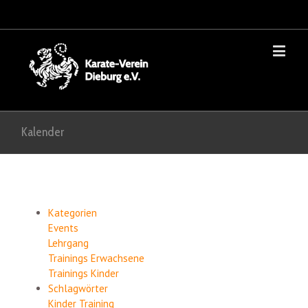
Kalender
Kategorien
Events
Lehrgang
Trainings Erwachsene
Trainings Kinder
Schlagwörter
Kinder
Training