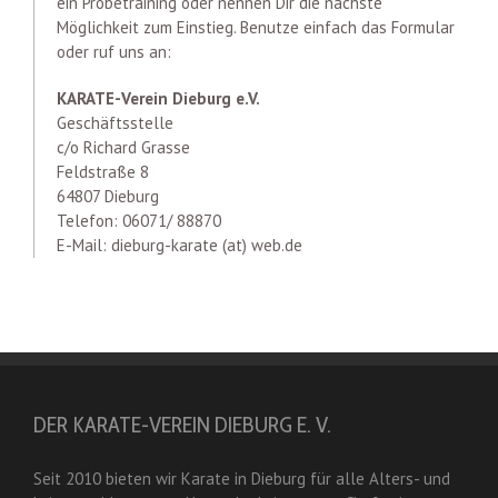
ein Probetraining oder nennen Dir die nächste
Möglichkeit zum Einstieg. Benutze einfach das Formular
oder ruf uns an:
KARATE-Verein Dieburg e.V.
Geschäftsstelle
c/o Richard Grasse
Feldstraße 8
64807 Dieburg
Telefon: 06071/ 88870
E-Mail: dieburg-karate (at) web.de
DER KARATE-VEREIN DIEBURG E. V.
Seit 2010 bieten wir Karate in Dieburg für alle Alters- und