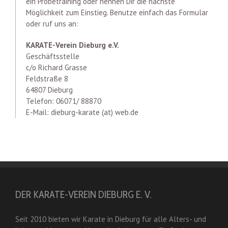
ein Probetraining oder nennen Dir die nächste
Möglichkeit zum Einstieg. Benutze einfach das Formular
oder ruf uns an:
KARATE-Verein Dieburg e.V.
Geschäftsstelle
c/o Richard Grasse
Feldstraße 8
64807 Dieburg
Telefon: 06071/ 88870
E-Mail: dieburg-karate (at) web.de
DER KARATE-VEREIN DIEBURG E. V.
Seit 2010 bieten wir Karate in Dieburg für alle Alters- und