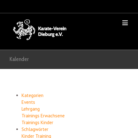
Kalender
Kategorien
Events
Lehrgang
Trainings Erwachsene
Trainings Kinder
Schlagwörter
Kinder
Training