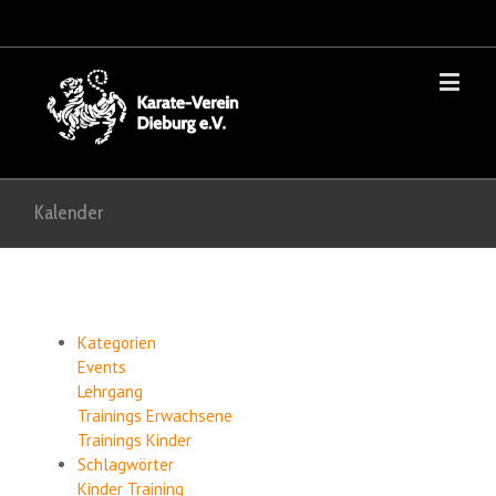
Kalender
Kategorien
Events
Lehrgang
Trainings Erwachsene
Trainings Kinder
Schlagwörter
Kinder
Training