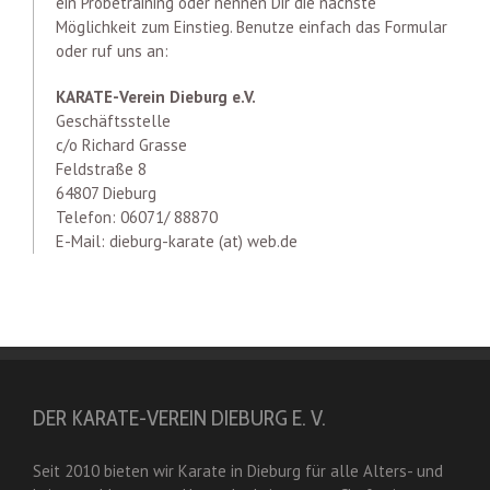
ein Probetraining oder nennen Dir die nächste
Möglichkeit zum Einstieg. Benutze einfach das Formular
oder ruf uns an:
KARATE-Verein Dieburg e.V.
Geschäftsstelle
c/o Richard Grasse
Feldstraße 8
64807 Dieburg
Telefon: 06071/ 88870
E-Mail: dieburg-karate (at) web.de
DER KARATE-VEREIN DIEBURG E. V.
Seit 2010 bieten wir Karate in Dieburg für alle Alters- und