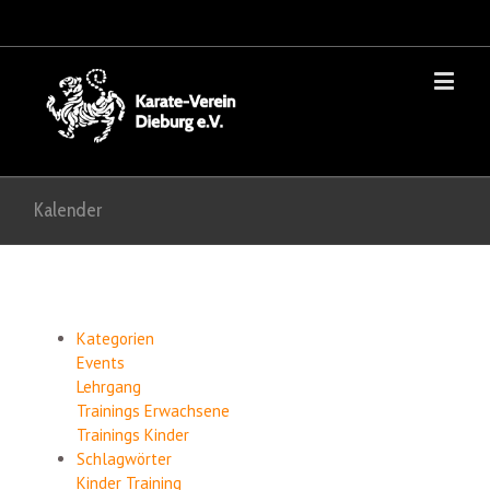
Kalender
Kategorien
Events
Lehrgang
Trainings Erwachsene
Trainings Kinder
Schlagwörter
Kinder
Training