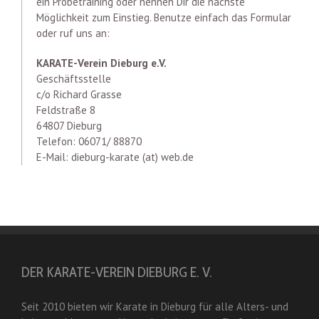
ein Probetraining oder nennen Dir die nächste
Möglichkeit zum Einstieg. Benutze einfach das Formular
oder ruf uns an:
KARATE-Verein Dieburg e.V.
Geschäftsstelle
c/o Richard Grasse
Feldstraße 8
64807 Dieburg
Telefon: 06071/ 88870
E-Mail: dieburg-karate (at) web.de
DER KARATE-VEREIN DIEBURG E. V.
Seit 2010 bieten wir Karate in Dieburg für alle Alters- und