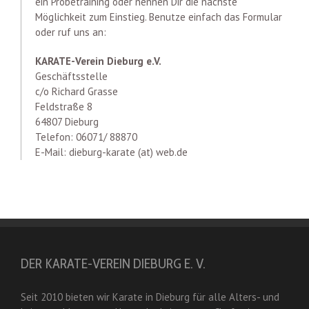
ein Probetraining oder nennen Dir die nächste
Möglichkeit zum Einstieg. Benutze einfach das Formular
oder ruf uns an:
KARATE-Verein Dieburg e.V.
Geschäftsstelle
c/o Richard Grasse
Feldstraße 8
64807 Dieburg
Telefon: 06071/ 88870
E-Mail: dieburg-karate (at) web.de
DER KARATE-VEREIN DIEBURG E. V.
Seit 2010 bieten wir Karate in Dieburg für alle Alters- und