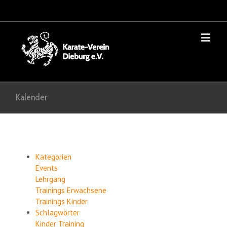
Kalender
Kategorien
Events
Lehrgang
Trainings Erwachsene
Trainings Kinder
Schlagwörter
Kinder
Training