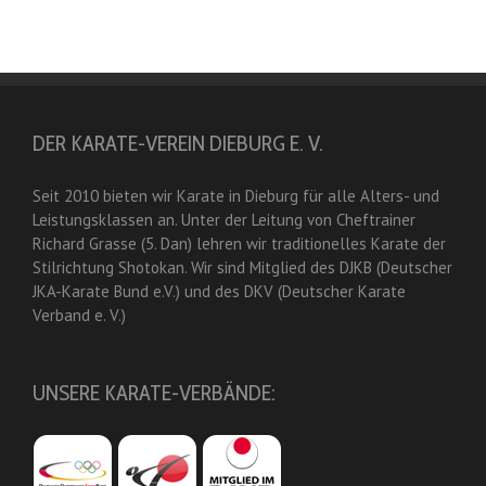
DER KARATE-VEREIN DIEBURG E. V.
Seit 2010 bieten wir Karate in Dieburg für alle Alters- und
Leistungsklassen an. Unter der Leitung von Cheftrainer
Richard Grasse (5. Dan) lehren wir traditionelles Karate der
Stilrichtung Shotokan. Wir sind Mitglied des DJKB (Deutscher
JKA-Karate Bund e.V.) und des DKV (Deutscher Karate
Verband e. V.)
UNSERE KARATE-VERBÄNDE: