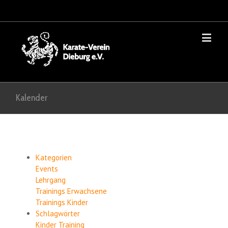
Kalender
Kategorien
Events
Lehrgang
Trainings Erwachsene
Trainings Kinder
Schlagwörter
Kinder
Training