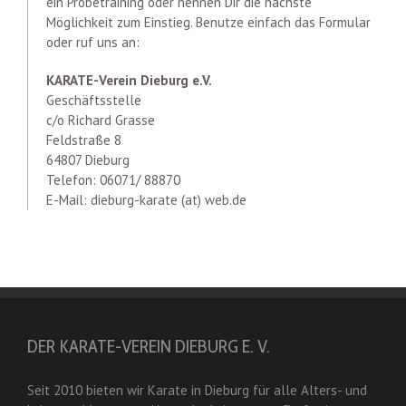
ein Probetraining oder nennen Dir die nächste
Möglichkeit zum Einstieg. Benutze einfach das Formular
oder ruf uns an:
KARATE-Verein Dieburg e.V.
Geschäftsstelle
c/o Richard Grasse
Feldstraße 8
64807 Dieburg
Telefon: 06071/ 88870
E-Mail: dieburg-karate (at) web.de
DER KARATE-VEREIN DIEBURG E. V.
Seit 2010 bieten wir Karate in Dieburg für alle Alters- und