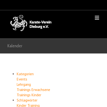
Kalender
Kategorien
Events
Lehrgang
Trainings Erwachsene
Trainings Kinder
Schlagwörter
Kinder
Training