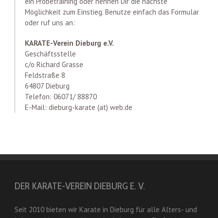
ein Probetraining oder nennen Dir die nächste
Möglichkeit zum Einstieg. Benutze einfach das Formular
oder ruf uns an:
KARATE-Verein Dieburg e.V.
Geschäftsstelle
c/o Richard Grasse
Feldstraße 8
64807 Dieburg
Telefon: 06071/ 88870
E-Mail: dieburg-karate (at) web.de
DER KARATE-VEREIN DIEBURG E. V.
Seit 2010 bieten wir Karate in Dieburg für alle Alters- und