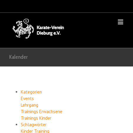
Kalender
Kategorien
Events
Lehrgang
Trainings Erwachsene
Trainings Kinder
Schlagwörter
Kinder
Training