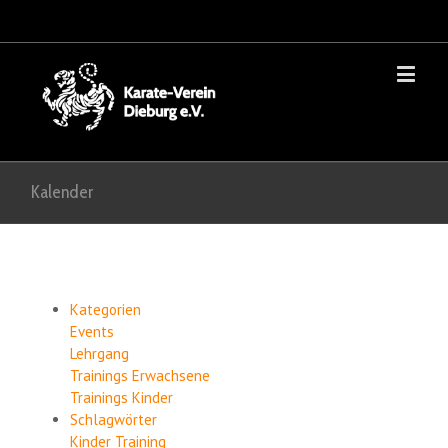
Kalender
Kategorien
Events
Lehrgang
Trainings Erwachsene
Trainings Kinder
Schlagwörter
Kinder
Training