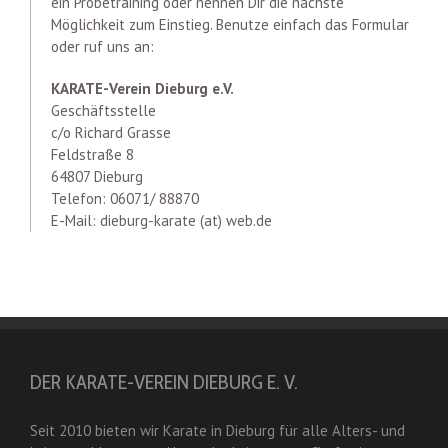
ein Probetraining oder nennen Dir die nächste
Möglichkeit zum Einstieg. Benutze einfach das Formular
oder ruf uns an:
KARATE-Verein Dieburg e.V.
Geschäftsstelle
c/o Richard Grasse
Feldstraße 8
64807 Dieburg
Telefon: 06071/ 88870
E-Mail: dieburg-karate (at) web.de
DER KARATE-VEREIN DIEBURG E. V.
Seit 2010 bieten wir Karate in Dieburg für alle Alters- und