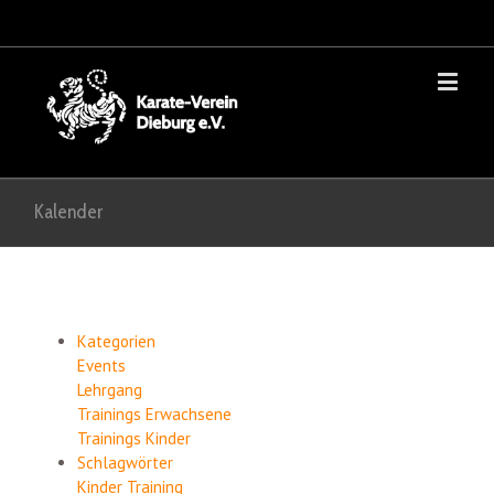
Kalender
Kategorien
Events
Lehrgang
Trainings Erwachsene
Trainings Kinder
Schlagwörter
Kinder
Training