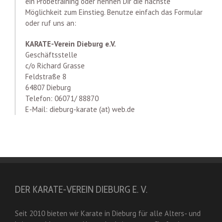
ein Probetraining oder nennen Dir die nächste
Möglichkeit zum Einstieg. Benutze einfach das Formular
oder ruf uns an:
KARATE-Verein Dieburg e.V.
Geschäftsstelle
c/o Richard Grasse
Feldstraße 8
64807 Dieburg
Telefon: 06071/ 88870
E-Mail: dieburg-karate (at) web.de
DER KARATE-VEREIN DIEBURG E. V.
Seit 2010 bieten wir Karate in Dieburg für alle Alters- und